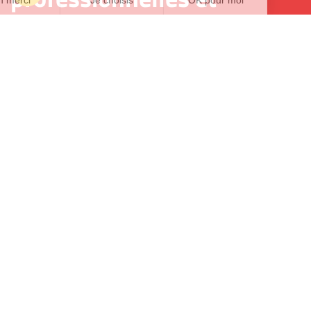
ateliers
Les formations professionnelles initient les élèves à
divers métiers grâce à des ateliers pratiques. Deux
plateaux techniques : serre et cuisine pédagogiques
permettent aux élèves de développer des
compétences techniques spécifiques. Grâce à la
pédagogie de projets l'élève renforce sa confiance en
soi et son autonomie.