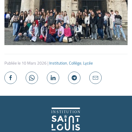
Publiée le
10 Mars 2026
|
Institution
,
Collège
,
Lycée